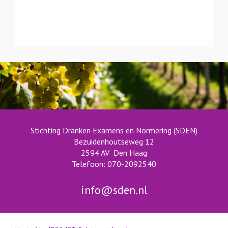
Stichting Dranken Examens en Normering (SDEN)
Bezuidenhoutseweg 12
2594 AV Den Haag
Telefoon: 070-2092540
info@sden.nl